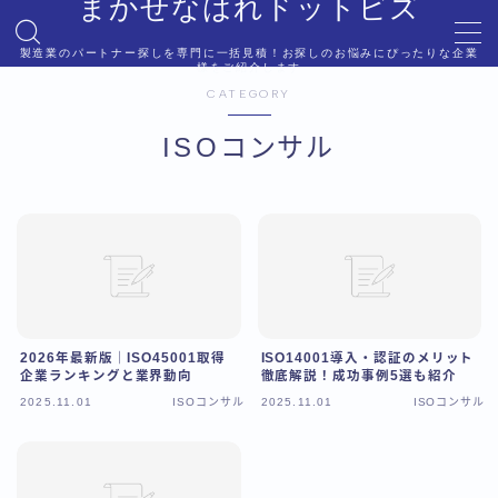
まかせなはれドットビズ
製造業のパートナー探しを専門に一括見積！お探しのお悩みにぴったりな企業
様をご紹介します
MENU
CATEGORY
お問い合わせ
サイトマップ
ISOコンサル
デモプリセット記事 #6
デモプリセット記事 #8
プライバシーポリシー
プライバシーポリシー
利用規約／特定商取引法に基づく表記
有料記事の決済完了ページ
運営者情報
2026年最新版｜ISO45001取得
ISO14001導入・認証のメリット
企業ランキングと業界動向
徹底解説！成功事例5選も紹介
2025.11.01
ISOコンサル
2025.11.01
ISOコンサル